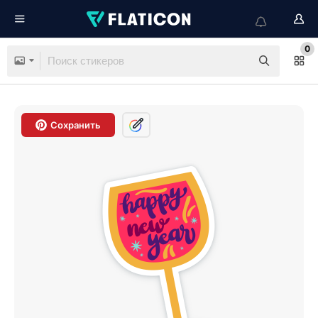
0
Сохранить