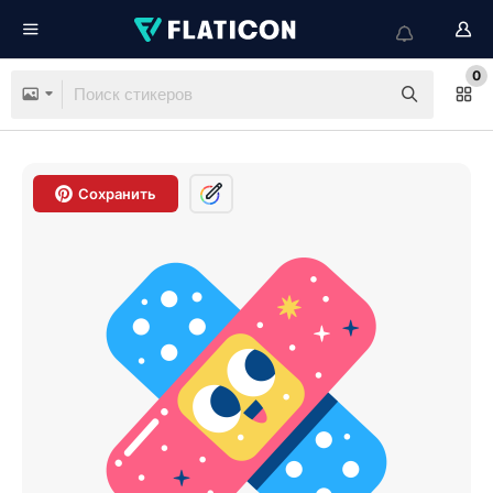
0
Сохранить