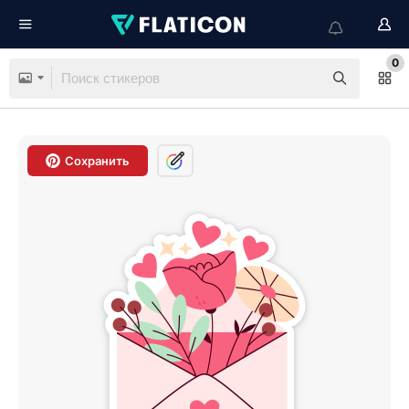
0
Сохранить