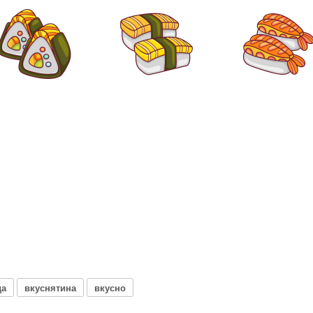
да
вкуснятина
вкусно