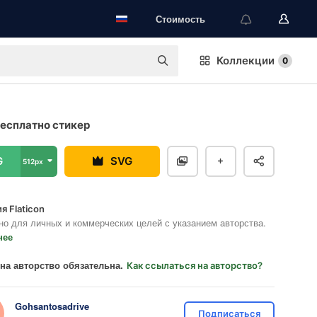
Стоимость
Коллекции
0
есплатно стикер
G
SVG
512px
я Flaticon
но для личных и коммерческих целей с указанием авторства.
нее
на авторство обязательна.
Как ссылаться на авторство?
Gohsantosadrive
Подписаться