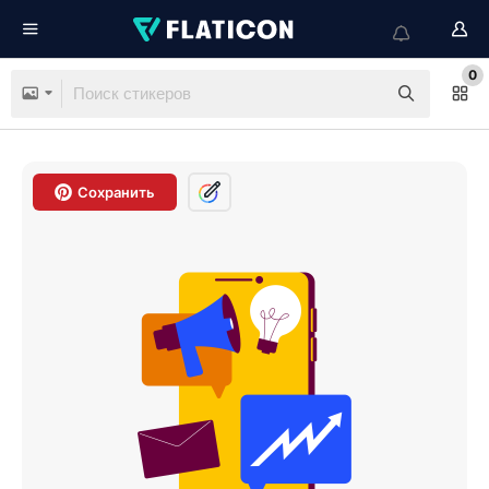
0
Сохранить