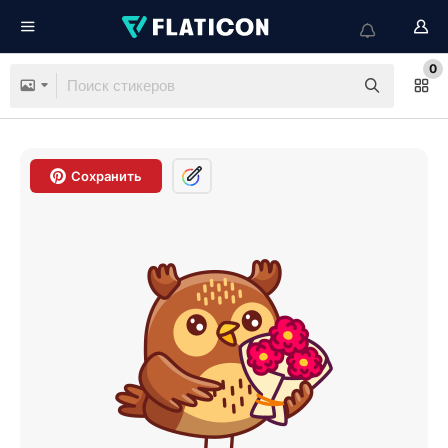
0
Сохранить