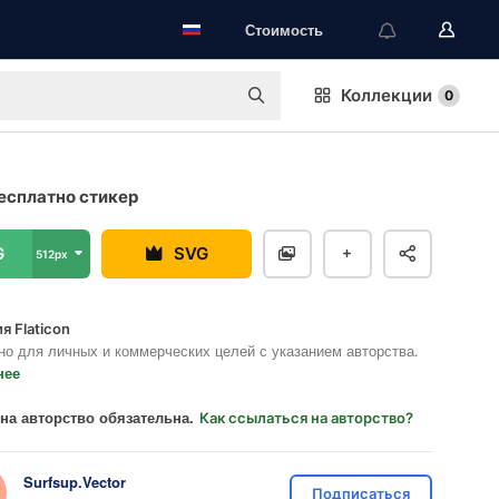
Стоимость
Коллекции
0
есплатно стикер
G
SVG
512px
я Flaticon
но для личных и коммерческих целей с указанием авторства.
нее
на авторство обязательна.
Как ссылаться на авторство?
Surfsup.Vector
Подписаться