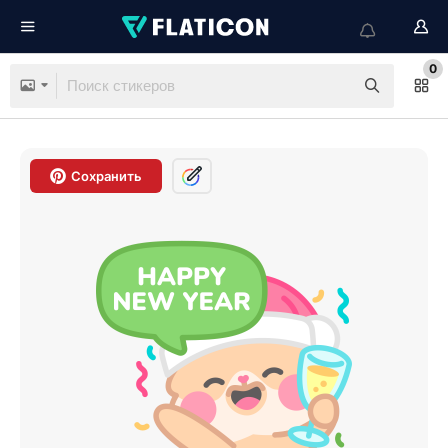
0
Сохранить