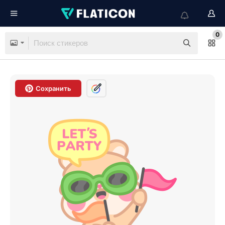
0
Сохранить