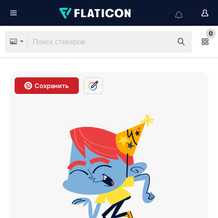
0
Сохранить