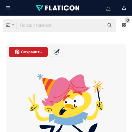
0
Сохранить