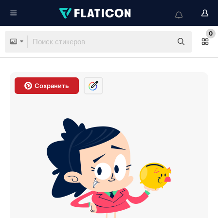
0
Сохранить