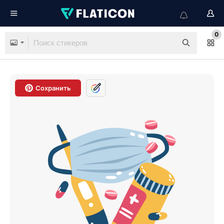
0
Сохранить