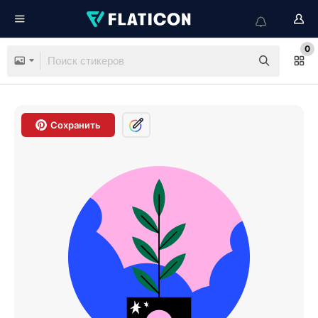
0
Сохранить