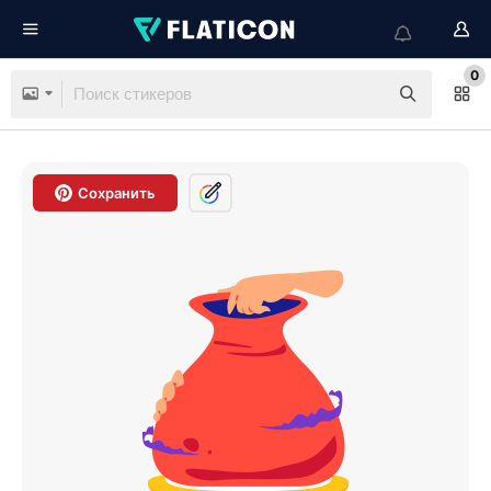
0
Сохранить