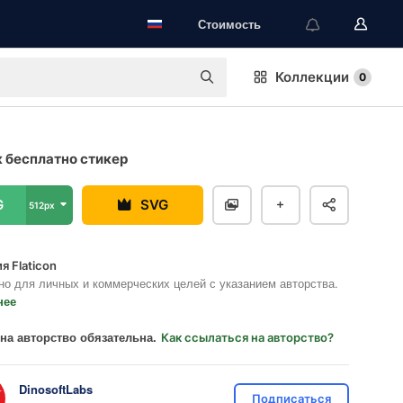
Стоимость
Коллекции
0
 бесплатно стикер
G
SVG
512px
я Flaticon
но для личных и коммерческих целей с указанием авторства.
нее
на авторство обязательна.
Как ссылаться на авторство?
DinosoftLabs
Подписаться