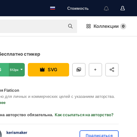
Стоимость
Коллекции
0
бесплатно стикер
G
SVG
512px
я Flaticon
но для личных и коммерческих целей с указанием авторства.
нее
на авторство обязательна.
Как ссылаться на авторство?
kerismaker
Подписаться