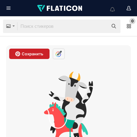
0
Сохранить