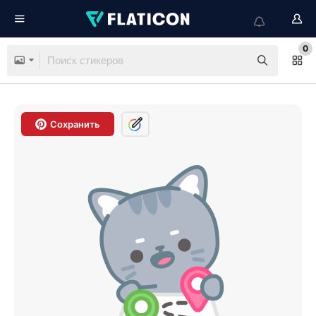
0
Сохранить