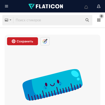
0
Сохранить