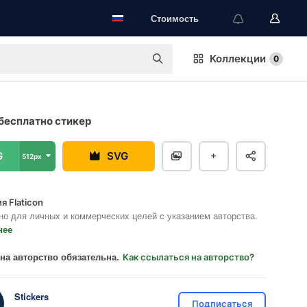
Стоимость
Коллекции
0
бесплатно стикер
G
SVG
512px
я Flaticon
но для личных и коммерческих целей с указанием авторства.
нее
на авторство обязательна.
Как ссылаться на авторство?
Stickers
Подписаться