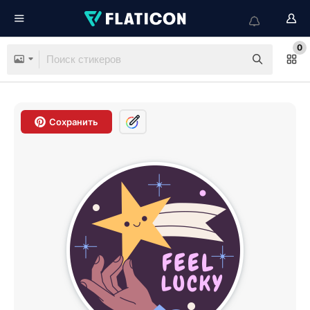
0
Сохранить