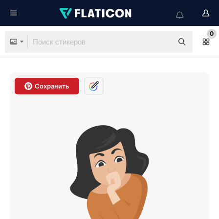
0
Сохранить