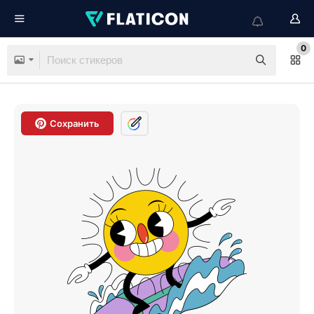
0
Сохранить