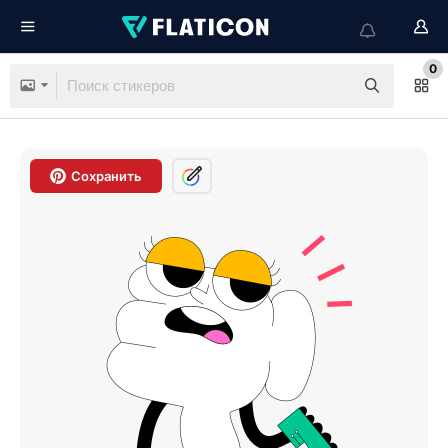
0
Сохранить