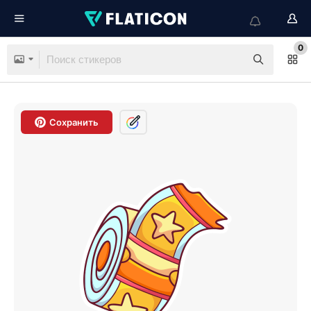
0
Сохранить