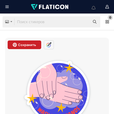
0
Сохранить