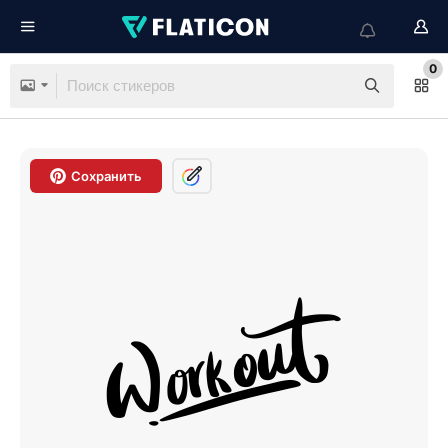
0
Сохранить