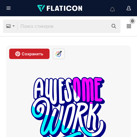
0
Сохранить