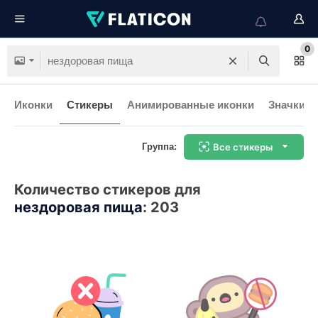
0
Иконки
Стикеры
Анимированные иконки
Значки и
Группа:
Все стикеры
Количество стикеров для
нездоровая пища
:
203