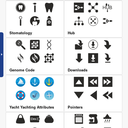
Stomatology
Hub
Genome Code
Downloads
Yacht Yachting Attributes
Pointers