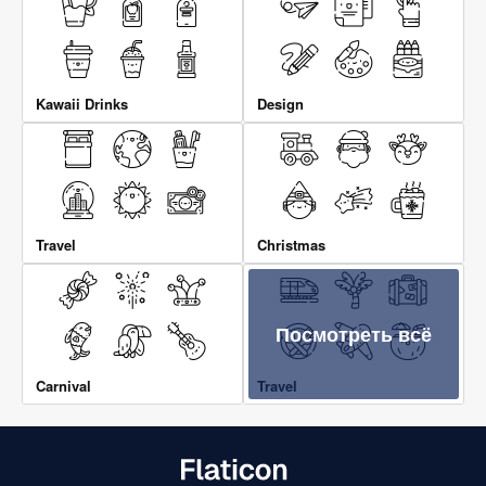
Kawaii Drinks
Design
Travel
Christmas
Посмотреть всё
Carnival
Travel