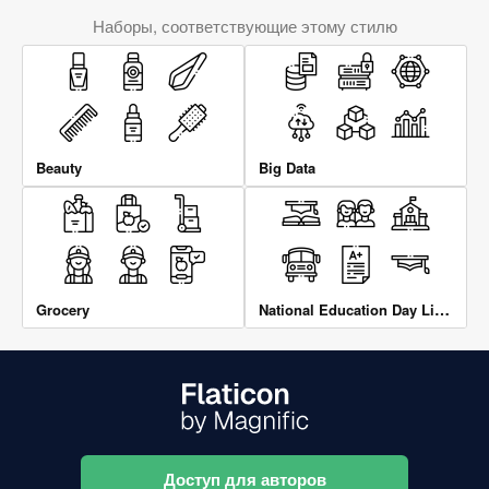
Наборы, соответствующие этому стилю
Beauty
Big Data
National Education Day Lineal 1 Of 2
Grocery
Доступ для авторов