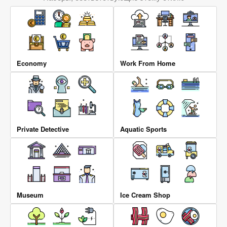
Economy
Work From Home
Private Detective
Aquatic Sports
Museum
Ice Cream Shop