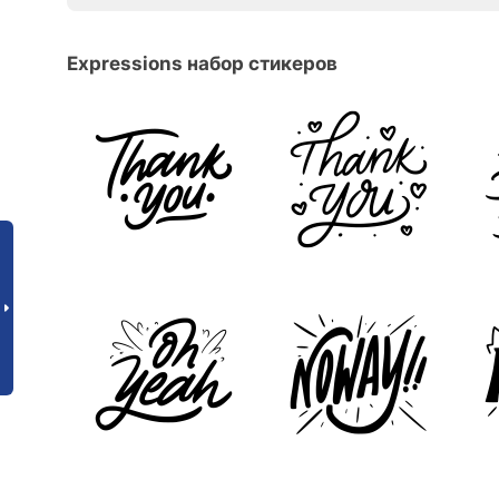
Expressions набор стикеров