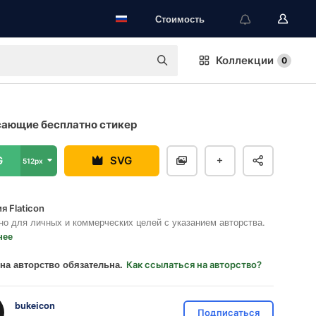
Стоимость
Коллекции
0
ающие бесплатно стикер
G
SVG
512px
я Flaticon
но для личных и коммерческих целей с указанием авторства.
нее
на авторство обязательна.
Как ссылаться на авторство?
bukeicon
Подписаться