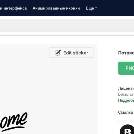
и интерфейса
Анимированные иконки
Еще
Edit sticker
Потряс
PN
Лицензи
Бесплат
Подроб
Ссылка 