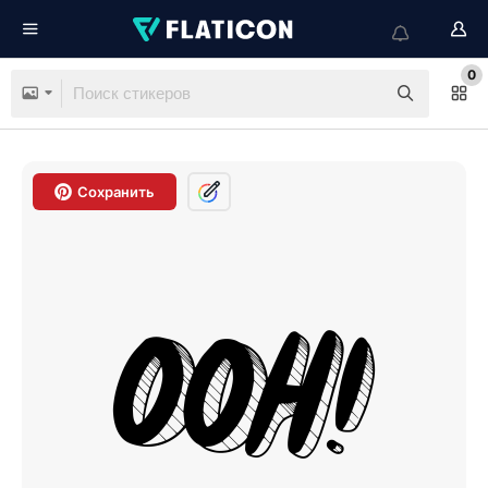
0
Сохранить