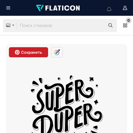
0
Сохранить