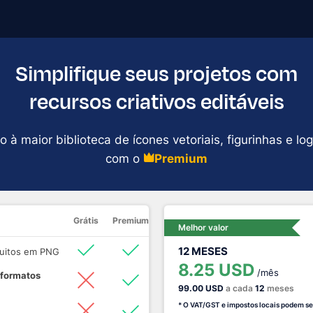
Simplifique seus projetos com
recursos criativos editáveis
 à maior biblioteca de ícones vetoriais, figurinhas e lo
com o
Premium
Grátis
Premium
Melhor valor
12 MESES
atuitos em PNG
8.25 USD
/mês
 formatos
99.00 USD
a cada
12
meses
* O VAT/GST e impostos locais podem se