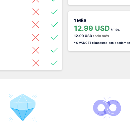
1 MÊS
12.99 USD
/mês
12.99 USD
todo mês
* O VAT/GST e impostos locais podem se