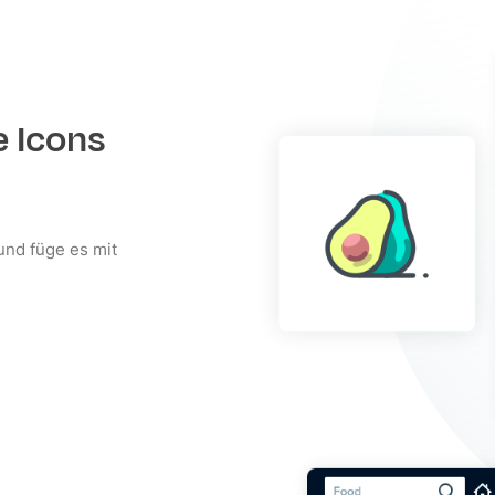
e Icons
und füge es mit