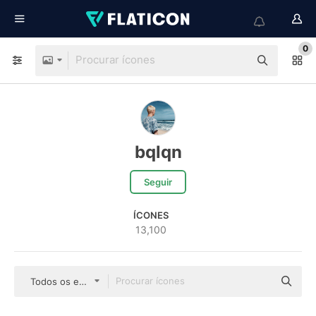
0
bqlqn
Seguir
ÍCONES
13,100
Todos os estilos