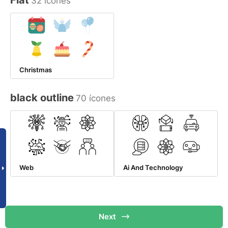
Flat
32 ícones
Christmas
black outline
70 ícones
Web
Ai And Technology
Next