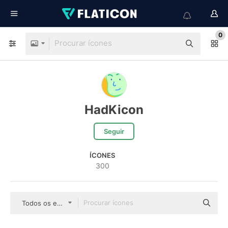
0
HadKicon
Seguir
ÍCONES
300
Todos os estilos