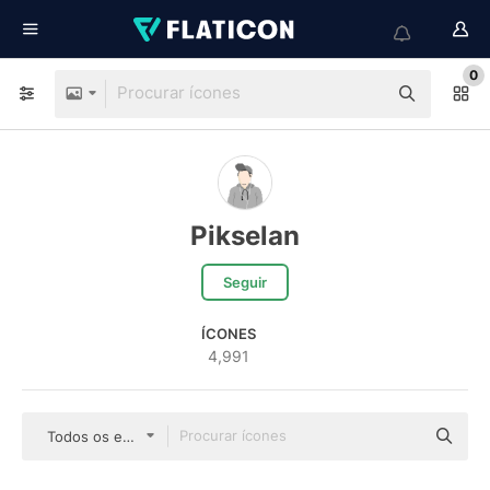
0
Pikselan
Seguir
ÍCONES
4,991
Todos os estilos