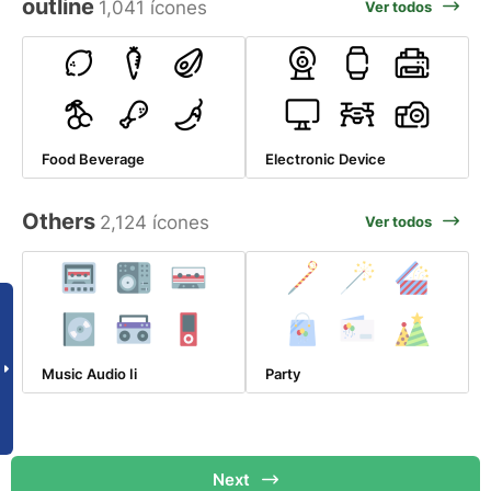
outline
1,041 ícones
Ver todos
Food Beverage
Electronic Device
Others
2,124 ícones
Ver todos
Music Audio Ii
Party
Next