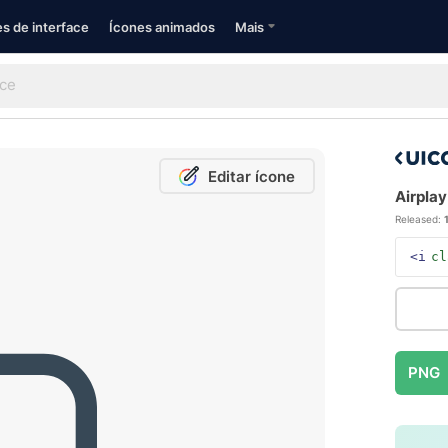
s de interface
Ícones animados
Mais
Editar ícone
Airplay
Released:
<i
cl
PNG