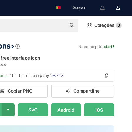
Preços
Coleções
0
Need help to
start?
 free interface icon
1.0.0
ass=
"fi fi-rr-airplay"
></i>
Copiar PNG
Compartilhe
SVG
Android
iOS