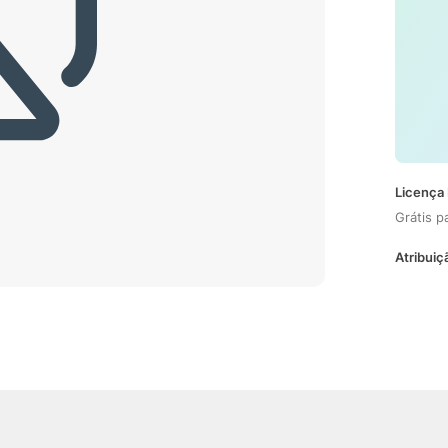
Licença 
Grátis p
Atribuiç