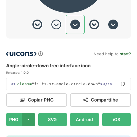
Need help to
start?
Angle-circle-down free interface icon
Released:
1.0.0
<i
class=
"fi fi-sr-angle-circle-down"
></i>
Copiar PNG
Compartilhe
PNG
SVG
Android
iOS