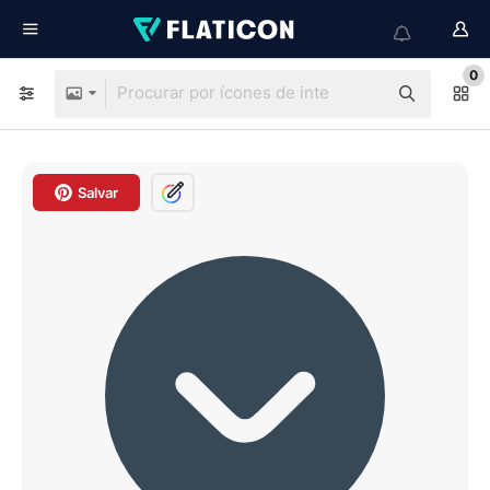
0
Salvar