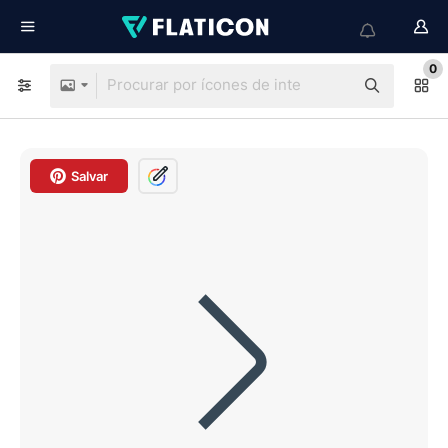
0
Salvar