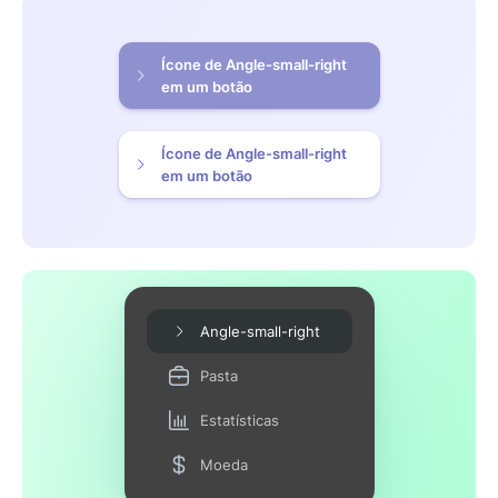
Ícone de Angle-small-right
em um botão
Ícone de Angle-small-right
em um botão
Angle-small-right
Pasta
Estatísticas
Moeda