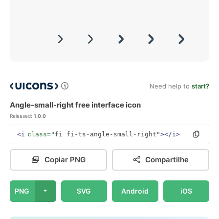
Need help to
start?
Angle-small-right free interface icon
Released:
1.0.0
<i
class=
"fi fi-ts-angle-small-right"
></i>
Copiar PNG
Compartilhe
PNG
SVG
Android
iOS