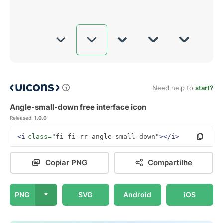
Need help to
start?
Angle-small-down free interface icon
Released:
1.0.0
<i
class=
"fi fi-rr-angle-small-down"
></i>
Copiar PNG
Compartilhe
PNG
SVG
Android
iOS