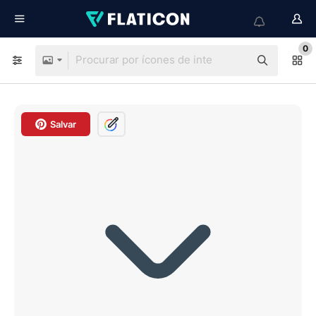
0
Salvar