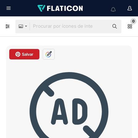
0
Salvar