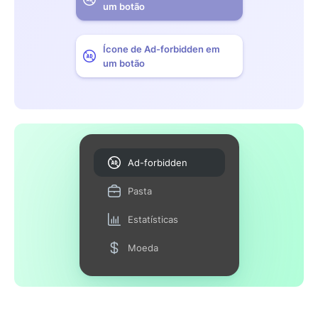
um botão
Ícone de Ad-forbidden em
um botão
Ad-forbidden
Pasta
Estatísticas
Moeda