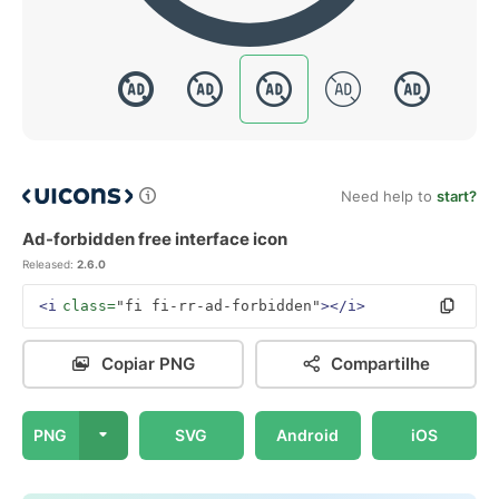
Need help to
start?
Ad-forbidden free interface icon
Released:
2.6.0
<i
class=
"fi fi-rr-ad-forbidden"
></i>
Copiar PNG
Compartilhe
PNG
SVG
Android
iOS