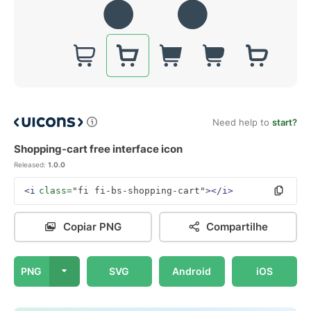
Need help to
start?
Shopping-cart free interface icon
Released:
1.0.0
<i
class=
"fi fi-bs-shopping-cart"
></i>
Copiar PNG
Compartilhe
PNG
SVG
Android
iOS