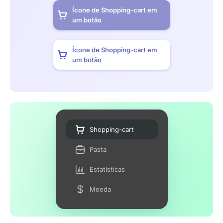
Ícone de Shopping-cart em
um botão
Ícone de Shopping-cart em
um botão
Shopping-cart
Pasta
Estatísticas
Moeda