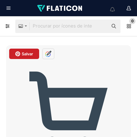
0
Salvar