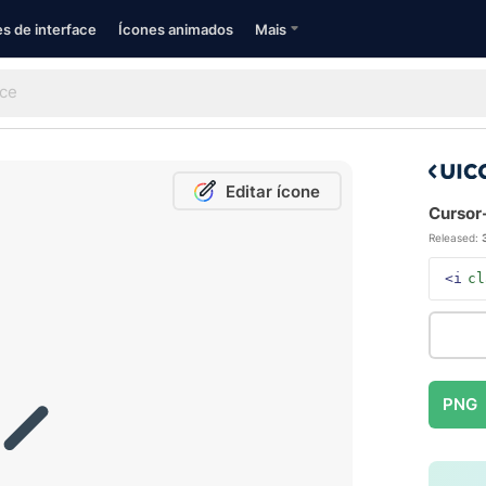
s de interface
Ícones animados
Mais
Editar ícone
Cursor-
Released:
<i
cl
PNG