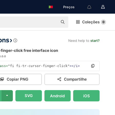
Preços
Coleções
0
Need help to
start?
finger-click free interface icon
3.0.0
ass=
"fi fi-tr-cursor-finger-click"
></i>
Copiar PNG
Compartilhe
SVG
Android
iOS