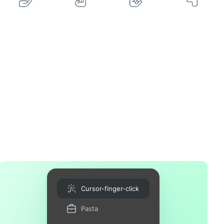
Cursor-finger-click
Pasta