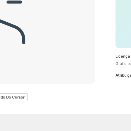
Licença 
Grátis p
Atribuiç
edo Do Cursor