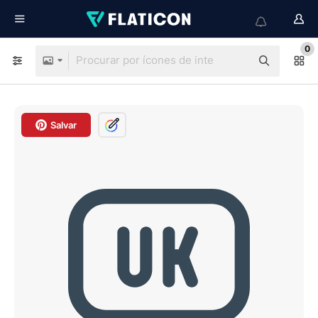
0
Salvar