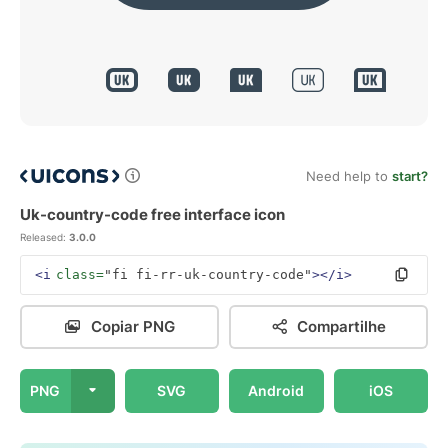
Need help to
start?
Uk-country-code free interface icon
Released:
3.0.0
<i
class=
"fi fi-rr-uk-country-code"
></i>
Copiar PNG
Compartilhe
PNG
SVG
Android
iOS